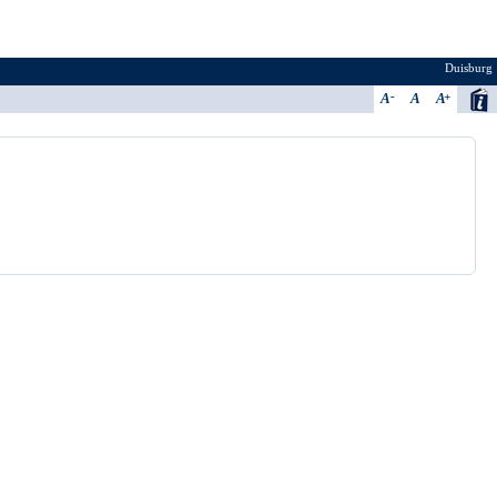
Duisburg
A
A
A